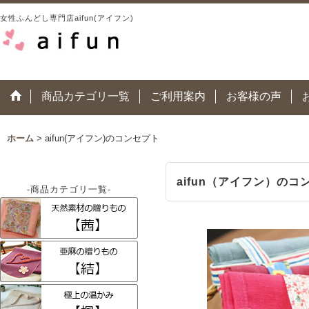
女性ふんどし専門店aifun(アイフン)
商品カテゴリ一覧
ご利用案内
お客様の声
ホーム
>
aifun(アイフン)のコンセプト
aifun（アイフン）のコ
-商品カテゴリ一覧-