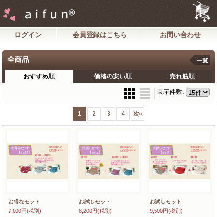
ログイン
会員登録はこちら
お問い合わせ
全商品
一覧
おすすめ順
価格の安い順
売れ筋順
表示件数
:
1
2
3
4
次
»
お得なセット
お試しセット
お試しセット
7,000円
(税別)
8,200円
(税別)
9,500円
(税別)