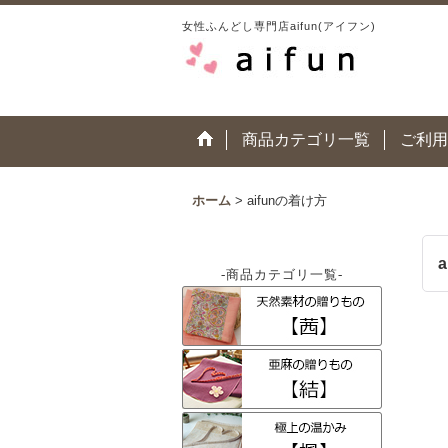
女性ふんどし専門店aifun(アイフン)
商品カテゴリ一覧
ご利用
ホーム
>
aifunの着け方
-商品カテゴリ一覧-