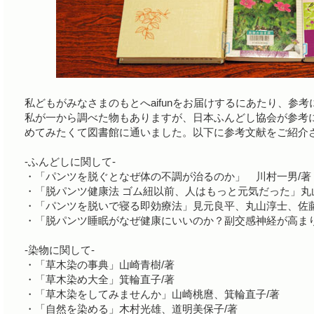
私どもがみなさまのもとへaifunをお届けするにあたり、参
私が一から調べた物もありますが、日本ふんどし協会が参考
めてみたくて図書館に通いました。以下に参考文献をご紹介
-ふんどしに関して-
・「パンツを脱ぐとなぜ体の不調が治るのか」 川村一男/著
・「脱パンツ健康法 ゴム紐以前、人はもっと元気だった」丸
・「パンツを脱いで寝る即効療法」見元良平、丸山淳士、佐藤
・「脱パンツ睡眠がなぜ健康にいいのか？副交感神経が高まり
-染物に関して-
・「草木染の事典」山崎青樹/著
・「草木染め大全」箕輪直子/著
・「草木染をしてみませんか」山崎桃麿、箕輪直子/著
・「自然を染める」木村光雄、道明美保子/著