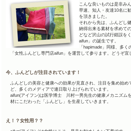
こんな良いものは是非み
早速、知人・友達10名に
を頂きました。
それから先は、ふんどし
納得出来る素材を求めての
どなど沢山の試行錯誤を
aifun」の誕生です。
「hapimade」同様、
「女性ふんどし専門店aifun」を運営して参ります。どうぞ
今、ふんどしが注目されています！
ふんどしの美容と健康への効果が見直され、注目を集め始め
ど、多くのメディアで連日取り上げられています。
aifun(アイフン)は医学博士 川村一男先生の健康メカニズ
材にこだわった「ふんどし」を生産していきます。
え！？女性用？？