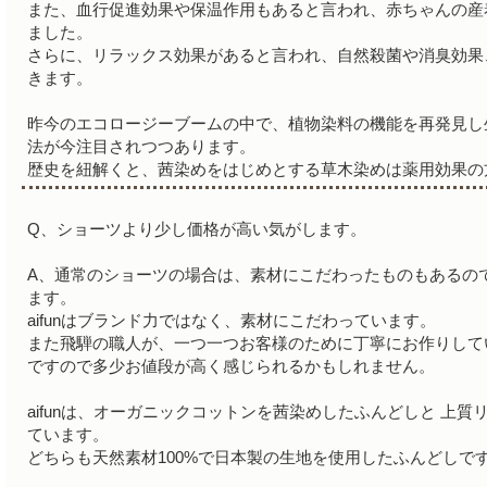
また、血行促進効果や保温作用もあると言われ、赤ちゃんの産
ました。
さらに、リラックス効果があると言われ、自然殺菌や消臭効果
きます。
昨今のエコロージーブームの中で、植物染料の機能を再発見し
法が今注目されつつあります。
歴史を紐解くと、茜染めをはじめとする草木染めは薬用効果の
Q、ショーツより少し価格が高い気がします。
A、通常のショーツの場合は、素材にこだわったものもあるの
ます。
aifunはブランド力ではなく、素材にこだわっています。
また飛騨の職人が、一つ一つお客様のために丁寧にお作りして
ですので多少お値段が高く感じられるかもしれません。
aifunは、オーガニックコットンを茜染めしたふんどしと 上質
ています。
どちらも天然素材100%で日本製の生地を使用したふんどしで