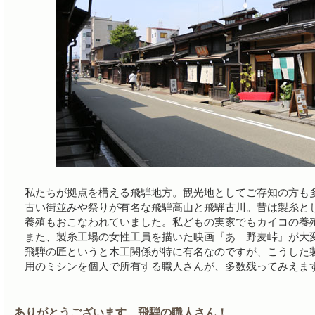
私たちが拠点を構える飛騨地方。観光地としてご存知の方も
古い街並みや祭りが有名な飛騨高山と飛騨古川。昔は製糸と
養殖もおこなわれていました。私どもの実家でもカイコの養
また、製糸工場の女性工員を描いた映画『あゝ野麦峠』が大
飛騨の匠というと木工関係が特に有名なのですが、こうした
用のミシンを個人で所有する職人さんが、多数残ってみえま
ありがとうございます、飛騨の職人さん！