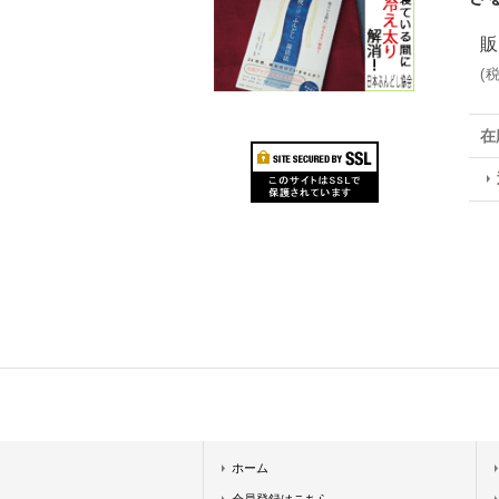
販
(
在
ホーム