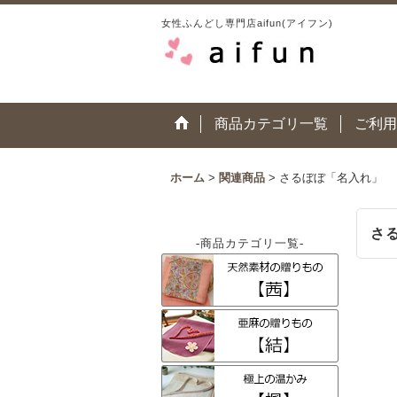
女性ふんどし専門店aifun(アイフン)
商品カテゴリ一覧
ご利用
ホーム
>
関連商品
>
さるぼぼ「名入れ」
さ
-商品カテゴリ一覧-