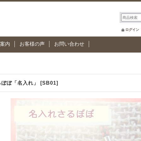
ログイン
案内
お客様の声
お問い合わせ
るぼぼ「名入れ」
[
SB01
]