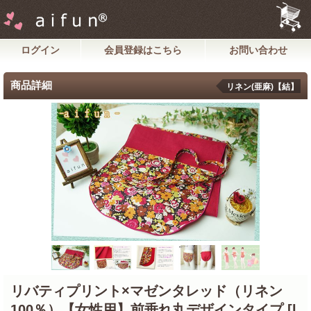
ログイン
会員登録はこちら
お問い合わせ
商品詳細
リネン(亜麻)【結】
リバティプリント×マゼンタレッド（リネン
100％）【女性用】前垂れ丸デザインタイプ
[l